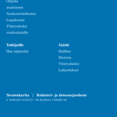
Ohjeita
asumiseen
Asukastoimikunta
Laajakaista
Yhteystiedot
vuokralaisille
Tutkijoille
Säätiö
Hae stipendiä
Hallitus
Historia
Yhteystiedot
Lahjoitukset
Sivustokartta
|
Rekisteri- ja tietosuojaseloste
© SOKEAIN YSTÄVÄT - DE BLINDAS VÄNNER SR